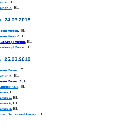
,
EL
amen
, EL
amen A
24.03.2018
,
EL
erein Herren
,
EL
erein Herrn A
EL
aarkampf Herren
,
, EL
aarkampf Damen
25.03.2018
EL
erein Damen,
,
EL
amen B
EL
erein Damen A
,
EL
ännlich U24,
EL
erren,
EL
erren C,
EL
erren A,
EL
erren B,
EL
ixed Damen und Herren,