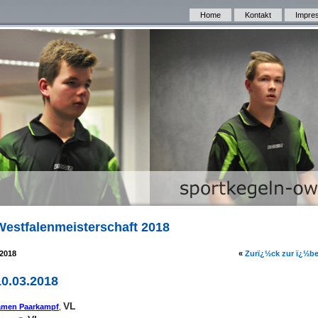
Home
Kontakt
Impre
Westfalenmeisterschaft 2018
.2018
«
Zurï¿½ck zur ï¿½be
10.03.2018
VL
men Paarkampf
,