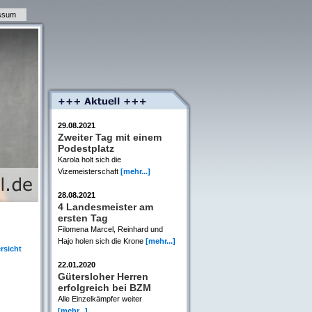
ssum
29.08.2021
Zweiter Tag mit einem
Podestplatz
Karola holt sich die
Vizemeisterschaft
[mehr...]
28.08.2021
4 Landesmeister am
ersten Tag
Filomena Marcel, Reinhard und
Hajo holen sich die Krone
[mehr...]
rsicht
22.01.2020
Gütersloher Herren
erfolgreich bei BZM
Alle Einzelkämpfer weiter
[mehr...]