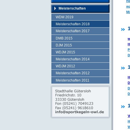
He
mä
Meisterschaften
Mi
WDM 2019
Meisterschaften 2018
Meisterschaften 2017
DMB 2015
w
H
DJM 2015
P
WDJM 2015
D
Meisterschaften 2014
WDJM 2012
Meisterschaften 2012
H
Meisterschaften 2011
D
D
D
V
H
W