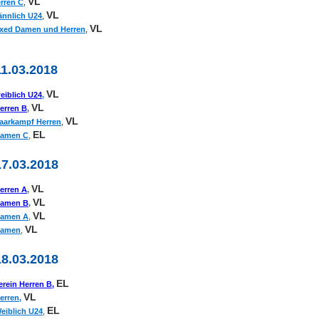
VL
rren C
,
VL
nnlich U24
,
VL
xed Damen und Herren
,
11.03.2018
VL
eiblich U24
,
VL
erren B
,
VL
aarkampf Herren
,
EL
amen C
,
17.03.2018
VL
erren A
,
VL
amen B
,
VL
amen A
,
VL
amen
,
18.03.2018
EL
erein Herren B,
VL
erren,
EL
eiblich U24
,