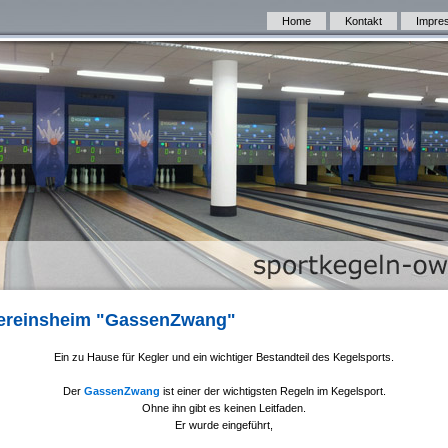
Home
Kontakt
Impre
ereinsheim "GassenZwang"
Ein zu Hause für Kegler und ein wichtiger Bestandteil des Kegelsports.
Der
GassenZwang
ist einer der wichtigsten Regeln im Kegelsport.
O
hne ihn gibt es keinen Leitfaden.
Er wurde eingeführt,