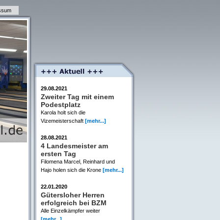
ssum
29.08.2021
Zweiter Tag mit einem
Podestplatz
Karola holt sich die
Vizemeisterschaft
[mehr...]
28.08.2021
4 Landesmeister am
ersten Tag
Filomena Marcel, Reinhard und
Hajo holen sich die Krone
[mehr...]
22.01.2020
Gütersloher Herren
erfolgreich bei BZM
Alle Einzelkämpfer weiter
[mehr...]